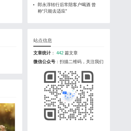
郎永淳转行后常陪客户喝酒 曾
称“只能去适应”
站点信息
文章统计
：
442
篇文章
微信公众号
：扫描二维码，关注我们