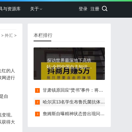
具与资源库
关于
登录
注册
本栏排行
>
外汇
>
探访世界最深地下高铁
站:全部中国自主知识产
走红的人
权
联网进行
甘肃镇原回应“焚书”事件：将对当事人严肃追责
是自
哈尔滨13名学生布鲁氏菌抗体阳性 1人确诊
詹姆斯自曝精神状态曾出现问题 一度不爱打球
流变现。
以获得大