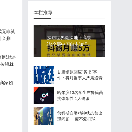
本栏推荐
式无非就
探访世界最深地下高铁
抖音删
站:全部中国自主知识产
权
!那就是
个按钮就
甘肃镇原回应“焚书”事
件：将对当事人严肃追责
商家如
哈尔滨13名学生布鲁氏菌
抗体阳性 1人确诊
詹姆斯自曝精神状态曾出
现问题 一度不爱打球