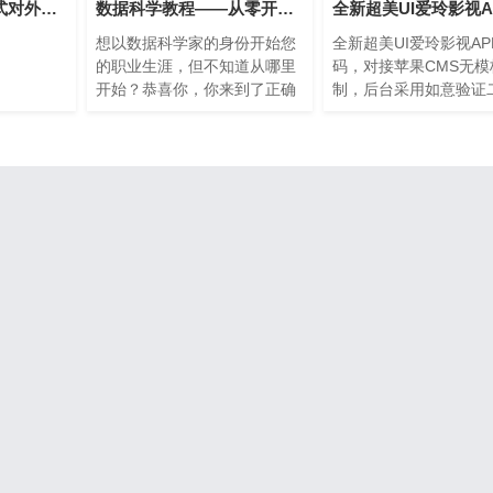
中国碳卫星数据正式对外共享 可在太空监测碳排放
数据科学教程——从零开始学习数据科学！
想以数据科学家的身份开始您
全新超美UI爱玲影视AP
的职业生涯，但不知道从哪里
码，对接苹果CMS无模
开始？恭喜你，你来到了正确
制，后台采用如意验证
的地方！让我们看看我们今天
版，但这款APP不支持
要学习的内容： 为什么选择数
前端源码请采用hbiulde
据科学？ 什么是数据科学？
改。 源文件下载地址：
需要数据科学 谁是数据科学
家？ 工作趋势 数据科学工作
的类型 数据科学与数据分析