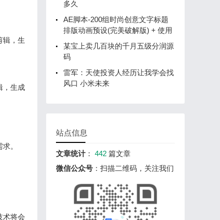
多久
AE脚本-200组时尚创意文字标题
排版动画预设(完美破解版) + 使用
剪辑，生
某宝上卖几百块的千月五级分润源
码
雷军：天使投资人经历让我学会找
风口 小米未来
辑，生成
站点信息
求。

文章统计
：
442
篇文章
微信公众号
：扫描二维码，关注我们
技术将会