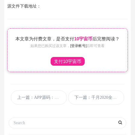
源文件下载地址：
本文章为付费文章，是否支付
10宇宙币
后完整阅读？
如果您已购买过该文章，
[登录帐号]
后即可查看
支付10宇宙币
上一篇：APP源码：H5源码，对接苹果CMS，改造PC+WAP+APP+微信
下一篇：千月2020全新改版影视app系统源码（全开源）