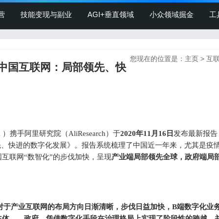
营
技能变现与副业
AGI+垂直领域
小众领域掘金
工
您现在的位置是：
主页
>
互
解读中国互联网：局部领先、快
hina ）携手阿里研究院（AliResearch）于
2020年11月16日
发布最新报告
领先、快进的数字化发展》。报告系统梳理了中国近一年来，尤其是疫
产业端局部领先全球，政府端局
互联网“数智化”的步伐加快，呈现
对于产业互联网的布局方向日渐清晰，步伐日益加快，B端数字化业
主体——政府，凭借数字化手段在治理格局上实现了阶段性的跨越，