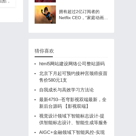
炫酷，
育治疗”？生殖细胞研究的
板简
前沿问研究者
拥有超过2亿订阅者的
只需后
Netflix CEO，“家庭动画超
?模板
越迪士尼”
面结构简
再
： 织梦
本都可以
猜你喜欢
页
html5网站建设网络公司整站源码
文章列表
北京下月起可预约接种宫颈癌疫苗
售价580元1支
自我成长与高效学习方法论
最新4793--苍穹影视双端最新，全
新后台源码 【影视双端】
视觉设计领域下智能标志设计-提
供智能标志设计、智能生成等服务
AIGC+金融领域下智能风控-实现