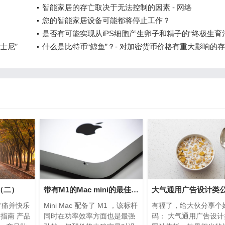
先、快进的数字化发展
智能家居的存亡取决于无法控制的因素 - 网络
您的智能家居设备可能都将停止工作？
是否有可能实现从iPS细胞产生卵子和精子的“终极生育
迪士尼”
疗”？生殖细胞研究的前沿问研究者
什么是比特币“鲸鱼”？- 对加密货币价格有重大影响的
（二）
带有M1的Mac mini的最佳设置
“痛并快乐
Mini Mac 配备了 M1 ，该标杆
有福了，给大伙分享个
门指南 产品
同时在功率效率方面也是最强
码： 大气通用广告设