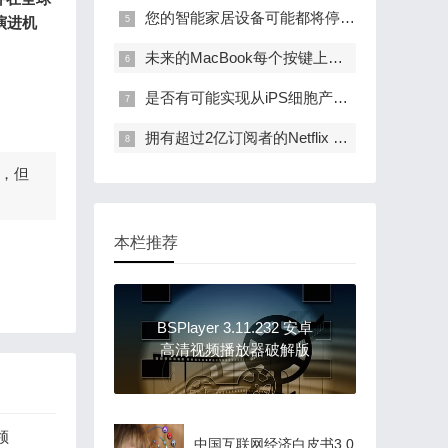
您的智能家居设备可能都将停止工作？
演进机
未来的MacBook每个按键上可能都没有显示
是否有可能实现从iPS细胞产生卵子和精子的“终极生育治疗”？生殖细胞研究的前沿问研究者
拥有超过2亿订阅者的Netflix CEO，“家庭动画超越迪士尼”
，但
本栏推荐
BSPlayer 3.11.232 安卓
高清视频播放器破解版
领
中国互联网经济白皮书3.0