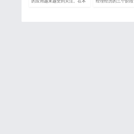
的应用越来越受到关注。在本
经理经历的三个阶段
文中，我们将探讨大语言模型
理>产品经理>产品负
在媒体广告投放中的应用、优
年前，我们无法准确
势和局限性以及未来发展趋
经理是做什么的 10
势。 I. 介绍大语言模型和媒体
有一些模糊的概念了 
广告投放的背景 大语言模型是
年，也许我们会引来
一种基于深度学习的自然语言
认知，甚至开设大学
处理技术，可以生成高质量的
业 产品经理目前所
自然语言文本。媒体广告投放
像编程那样成熟，
是一种广告形式，通过在媒体
平台上投放广告来吸引目标受
众的注意力。然而，媒体广告
投放面临着越来越多的挑战，