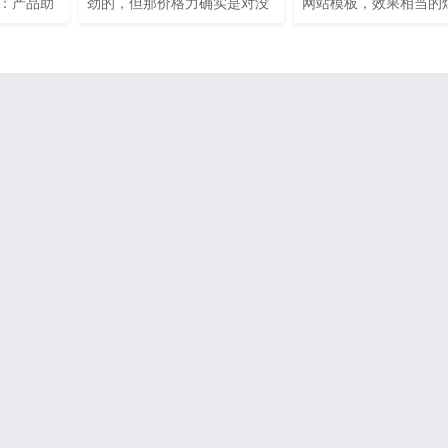
：产品助
劲的，但那价格力确实是对没
网站模板，效果相当的
责人 10
有台式机的人也很有吸引力。
相当简洁大气高端，模
定义产品
但是Mac mini只有一台普通计
单，全部已数据调用，
年后，已经
算机，您必须自己准备显示器
台修改栏目名称即可。 
再过10
或其他东西。Gizmodo的总编
特点： 容易操作，页
更清晰的
辑John Biggs说，他在家中的
洁大方，机不可失失不
课程和专
iMac出故障了（或者，由于对
来！！！ ? ?使用程序
处的环境不
macOS Big Sur的更新），并
DEDECMS5.5以上版
切换到了Mac mini，他分享了
使用。 ?模板页面： 首
设置它的技巧。
index.htm 文章内容
article_article.htm 
list_arti