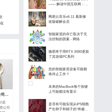
—— 解读中国互联网：局
部领先、快进的数字化发
展
治
网易云音乐v6.11 最新修
改版破解会员
存在
智能家居的存亡取决于无
法控制的因素 - 网络
微星终于用RTX 3080更新
了其游戏PC系列
您的智能家居设备可能都
将停止工作？
未来的MacBook每个按键
上可能都没有显示
大气通用广告设计类公司网站模板
好源
是否有可能实现从iPS细胞
计类公司
产生卵子和精子的“终极生