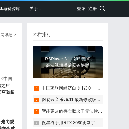
具与资源库
关于
登录
注册
本栏排行
联网讯息
>
BSPlayer 3.11.232 安卓
高清视频播放器破解版
《中国
情之后，
中国互联网经济白皮书3.0 —— 解读中国互联网：局部领先、快进的数字化发展
部弯道超
网易云音乐v6.11 最新修改版破解会员
智能家居的存亡取决于无法控制的因素 - 网络
务走向规
微星终于用RTX 3080更新了其游戏PC系列
并在全球