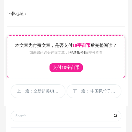
下载地址：
本文章为付费文章，是否支付
10宇宙币
后完整阅读？
如果您已购买过该文章，
[登录帐号]
后即可查看
支付10宇宙币
上一篇：全新超美UI爱玲影视APP源码，对接苹果CMS无模板限制，后台采用
下一篇： 中国风竹子PPT背景图片