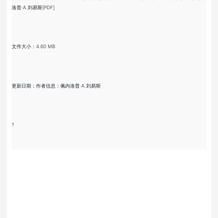
洛普·A.刘易斯[PDF]
文件大小：4.60 MB
更新日期：作者信息：佩内洛普·A.刘易斯
?